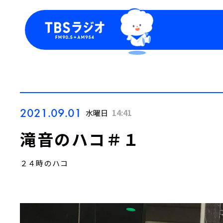
今日の番組表
トピッ
週間番組表
TBS
Podca
お知ら
2021.09.01
水曜日
14:41
滝音のハコ＃１
２４時のハコ