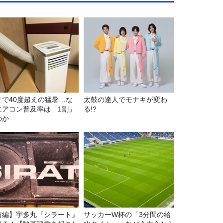
リで40度超えの猛暑…な
太鼓の達人でモナキが変わ
エアコン普及率は「1割」
る!?
のか
前編】宇多丸『シラート』
サッカーW杯の「3分間の給