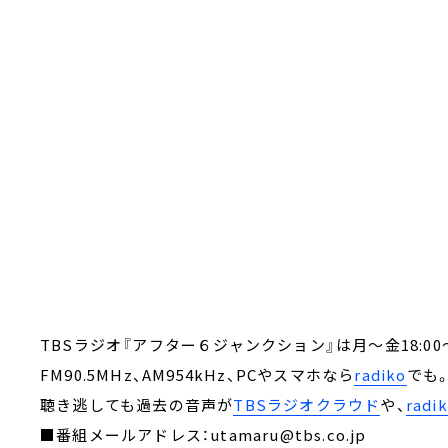
TBSラジオ『アフター６ジャンクション』は月～金18:00～
FM90.5MHz、AM954kHz、PCやスマホなら
radiko
でも
聴き逃しても過去の音声が
TBSラジオクラウド
や、
rad
■番組メールアドレス：utamaru@tbs.co.jp