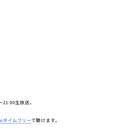
21:00生放送。
。
ikoタイムフリー
で聴けます。