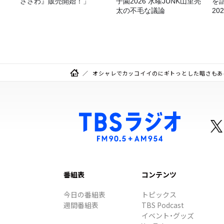
ささわ』販売開始！」
子園2026 水曜JUNK山里亮
を
太の不毛な議論
20
オシャレでカッコイイのにギトっとした暗さもある…
番組表
コンテンツ
今日の番組表
トピックス
週間番組表
TBS Podcast
イベント・グッズ