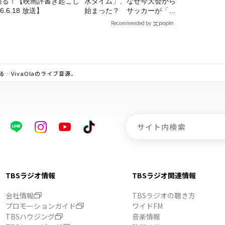
語る！【映画評書き起こし
水タイム」、なぜ今大会から
26.6.18 放送】
始まった？ サッカーが「お
金」に変わる仕組み
Recommended by
VivaOlaのライブ音源。
TBSラジオ情報
TBSラジオ関連情報
会社情報
TBSラジオの聴き方
プロモーションガイド
ワイドFM
TBSハウジング
音楽情報