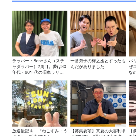
ラッパー・Boseさん（スチ
一番弟子の梅之丞とすったも
パ
ャダラパー）2周目。夢は80
んだがありました…
ぜ
年代・90年代の旧車ラリ
な
ー！
放送後記＆「『ねこずみ・う
【募集要項】真夏の大喜利甲
【