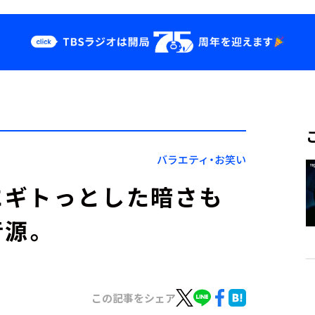
クス
イベント・グッ
ズ
st
YouTube
せ
会社情報
バラエティ・お笑い
にギトっとした暗さも
音源。
この記事をシェア