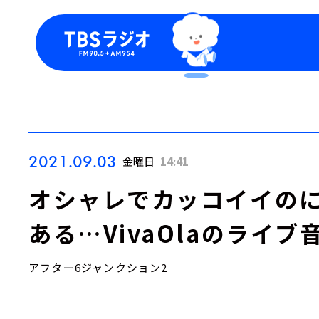
今日の番組表
トピッ
週間番組表
TBS
Podca
お知ら
2021.09.03
金曜日
14:41
オシャレでカッコイイの
ある…VivaOlaのライブ
アフター6ジャンクション2