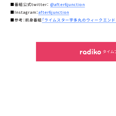
■番組公式twitter：
@after6junction
■Instagram：
after6junction
■参考：前身番組
「ライムスター宇多丸のウィークエンド・
タイム