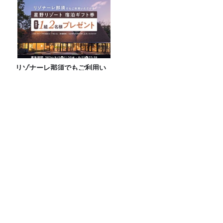
リゾナーレ那須でもご利用い
ただける星野リゾート宿泊ギ
フト券が、抽選で1組2名様に
プレゼント！
25年以上 入浴の研究をしてわかった、夏
を乗り切るための入浴方法
【募集要項】真夏の大喜利甲子園2026
水曜JUNK山里亮太の不毛な議論
なぜ人気？十割そばの魅力！ 最高に美
味しかった『山本かじの「国産十割そ