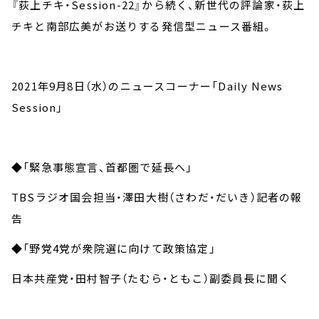
『荻上チキ・Session-22』から続く、新世代の評論家・荻上
チキと南部広美がお送りする発信型ニュース番組。
2021年9月8日（水）のニュースコーナー「Daily News
Session」
◆「緊急事態宣言、首都圏で延長へ」
TBSラジオ国会担当・澤田大樹（さわだ・だいき）記者の報
告
◆「野党4党が衆院選に向けて政策協定」
日本共産党・田村智子（たむら・ともこ）副委員長に聞く