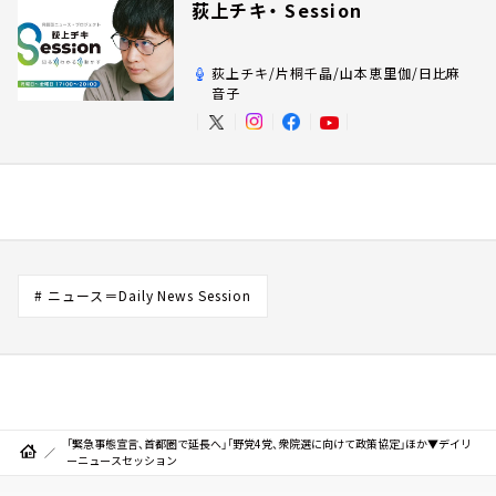
荻上チキ・ Session
荻上チキ/片桐千晶/山本恵里伽/日比麻
音子
# ニュース＝Daily News Session
「緊急事態宣言、首都圏で延長へ」「野党4党、衆院選に向けて政策協定」ほか▼デイリ
ーニュースセッション