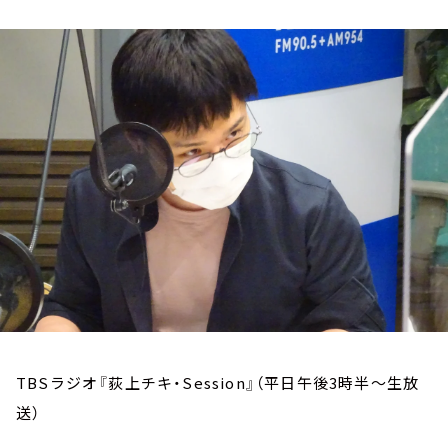
お知らせ
イベント・グッズ
YouTube
会社情報
TBSラジオ『荻上チキ・Session』（平日午後3時半～生放
送）