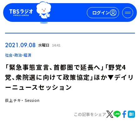
ログイン
マイページ
2021.09.08
水曜日
14:41
新規会員登録
ログイン
社会・政治・経済
「緊急事態宣言、首都圏で延長へ」「野党4
党、衆院選に向けて政策協定」ほか▼デイリ
ーニュースセッション
荻上チキ・ Session
今日の番組表
この記事をシェア
週間番組表
トピックス
TBS Podcast