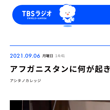
今日の番組表
トピッ
週間番組表
TBS
Podca
お知ら
2021.09.06
月曜日
14:41
アフガニスタンに何が起
アシタノカレッジ