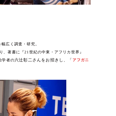
を幅広く調査・研究。
り、著書に『
21
世紀の中東・アフリカ世界』
アフガニ
六辻彰二さんをお招きし、「
治学者の