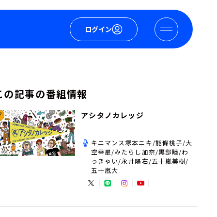
ログイン
この記事の番組情報
アシタノカレッジ
キニマンス塚本ニキ/能條桃子/大
空幸星/みたらし加奈/黒部睦/わ
っきゃい/永井陽右/五十嵐美樹/
五十嵐大