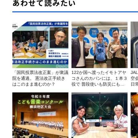
あわせて読みたい
「国民投票法改正案」が衆議
122か国へ渡ったイモトアヤ
JA
院を通過。 憲法改正手続き
コさんのカバンには、１本３
空
はこのまま進むのか？
役で 普段使いも防災にもな
日
る最強の棒が入っていた！
理