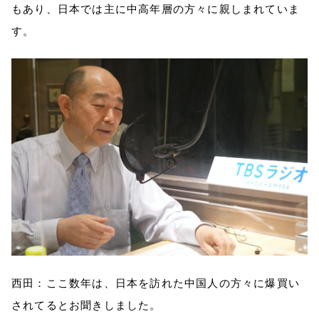
もあり、日本では主に中高年層の方々に親しまれていま
す。
西田：ここ数年は、日本を
訪
れた中国人の方々に爆買い
されて
るとお聞きしました
。