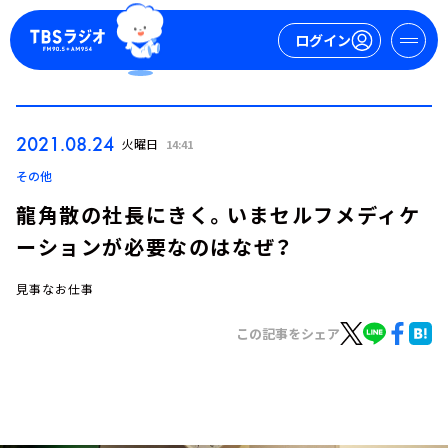
ログイン
マイページ
2021.08.24
火曜日
14:41
新規会員登録
ログイン
その他
龍角散の社長にきく。いまセルフメディケ
ーションが必要なのはなぜ？
見事なお仕事
この記事をシェア
今日の番組表
週間番組表
トピックス
TBS Podcast