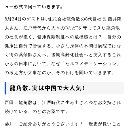
ュー形式で伺っていきます。
8月24日のゲストは、
株式会社龍角散の8代目社長 藤井隆
太さん。江戸時代から人々の“のど”を守ってきた龍角散
の社長が抱く、健康保険制度への危機感とは？ 自分の
健康は自分で管理する。小さな身体の不調は病院ではな
く街の薬剤師さんへ。後期高齢化社会へと突入するこれ
からの日本において、なぜ「セルフメディケーション」
の考え方が大事なのか、そのわけを聞いていきます。
龍角散、実は中国で大人気！
西田：龍角散は、江戸時代に生み出され今なお支持され
続
けている、
のど
の
お
薬です。
藤井：
ご紹介
ありがとうございます！ 歴史が長いこと