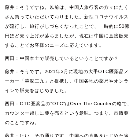
藤井：
そうですね。以前は
、
中国人旅行客
の方々にたく
さん買っていただいておりました。
新型コロナウイルス
が流行し、
旅行がしづらくなったことで、一時的に50億
円ほど売り上げが落ちましたが、現在は中国に直接販売
することでお客様のニーズに
応
えています。
西田：中国本土で販売しているということですか？
藤井：そうです。2021年3月に現地の大手OTC医薬品メ
ーカー「華潤三九」と提携し、
中国各地の
薬局やオンラ
インで
販売を
はじめました。
西田：
OTC医薬品の
"OTC"はOver The Counterの略で、
カウンター越しに薬を売るという意味。
つまり、
市販薬
のこと
ですね。
藤井：
はい、その通りです。中国への直販をはじめた途