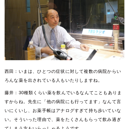
西田：いま
は
、ひとつの症状に対して複数の病院からい
ろんな薬を出されている人
も
いたり
しますね
。
藤井：30種類
くらい薬を
飲んでいる
なんて
こともありま
すからね。先生に「他の病院にも行ってます」なんて
言
いにくいし、
お薬手帳はアナログすぎて持ち歩いていな
い。そういった理由で、薬を
たくさんもらって
飲み過ぎ
てしまう
方もいらっしゃる
ようです。