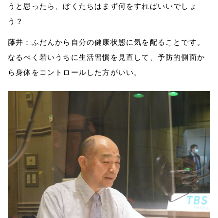
うと思ったら、ぼくたちはまず何をすればいいでしょ
う？
藤井：ふだんから自分の健康状態に気を
配
ることです。
なるべく若いうちに生活習慣を
見直
して、予防
的側面か
ら
身体をコントロールした方がいい。