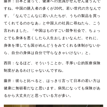
藤井：
日本と違って、健康への意識がぜんぜん違うんで
すね。
中国の
購入者の多くが
20代
。若い世代の方
なんで
す。「なんでこんなに若い人たちが、うちの製品を買っ
てくれてるのかなあ」と中国人の社員に
尋
ねたら、こう
言われました。「中国はものすごい競争社会で、ちょっ
とでも身体を悪くしたら人生おしまいなんだ。それに、
身体を壊しても国がめんどうをみてくれる体制
がない
か
ら、自分の身体は自分で守らなきゃいけない」と。
西田：
なるほど、
そういうこと
か
。
手厚い公的医療保険
制度があるわけじゃないんですね。
藤井：彼らと比べると、はっきり言って日本の若い方は
健康に無頓着
だなと思います。
病気になっても保険があ
るから大丈夫だと思っている
方が多い
。