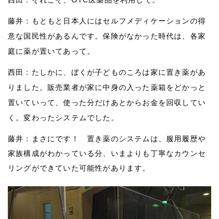
藤井：もともと日本
人に
はセルフメディケーション
の得
意な国民性があるんです。
保険がなかった時代は、各家
庭に薬が置いてあって。
西田：
たしかに、
ぼくが子どものころ
は
家に置き薬があ
りました。販売業者が家に
中身の入った
薬
箱
を
どかっと
置いていって
、使った分だけあとからお金を回収してい
く
。
変わったシステムでした。
藤井：
まさにです！ 置き薬のシステムは、
服用履歴や
家族構成がわかっている分、いまよ
りも丁寧な
カウンセ
リング
が
できていた可能性があります。