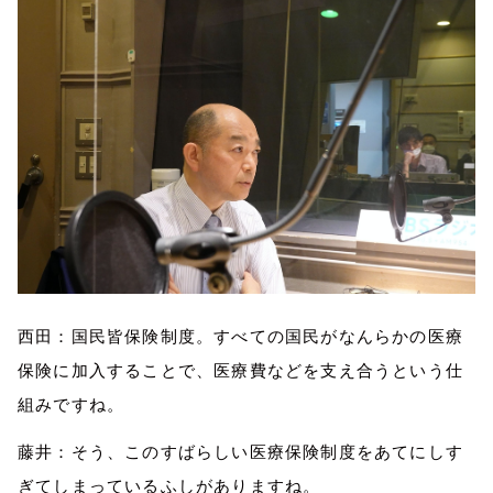
西田：国民皆保険
制度
。すべての国民がなんらかの医療
保険に加入することで、医療費などを支え
合
う
という仕
組み
ですね。
藤井：そう、
このすばらしい医療
保険制度
を
あてにしす
ぎてしまっているふしがあります
ね
。