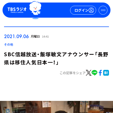
ログイン
マイページ
2021.09.06
月曜日
14:41
新規会員登録
ログイン
その他
SBC信越放送・飯塚敏文アナウンサー「長野
県は移住人気日本一！」
この記事をシェア
今日の番組表
週間番組表
トピックス
TBS Podcast