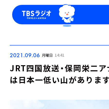
今日の番組表
トピッ
週間番組表
TBS
Podca
お知ら
2021.09.06
月曜日
14:41
JRT四国放送・保岡栄二
は日本一低い山があります