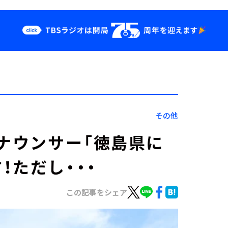
クス
イベント・グッ
ズ
st
YouTube
せ
会社情報
その他
アナウンサー「徳島県に
！ただし・・・
この記事をシェア