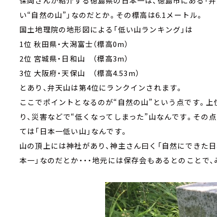
保岡さんが紹介する徳島県の日本一は、徳島市にある「弁天
い“自然の山”」なのだとか。その標高は6.1メートル。
国土地理院の地形図による「低い山ランキング」は
1位 秋田県・大潟富士（標高0m）
2位 宮城県・日和山 （標高3m）
3位 大阪府・天保山 （標高4.53m）
とあり、弁天山は第4位にランクインされます。
ここでポイントとなるのが“自然の山”という点です。上
り、災害などで“低くなってしまった”山なんです。その
ては「日本一低い山」なんです。
山の頂上には神社があり、神主さん曰く「自然にできた
本一」なのだとか・・・地元には保存会もあるとのことで