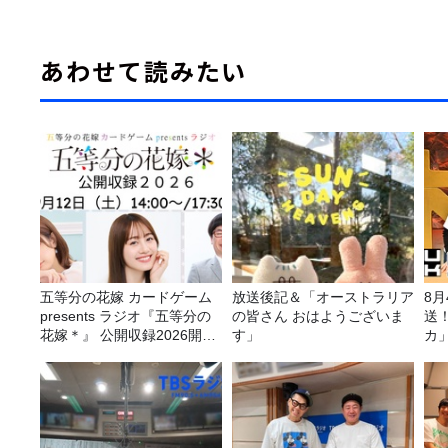
あわせて読みたい
五等分の花嫁 カードゲーム
放送後記＆「オーストラリア
8
presents ラジオ『五等分の
の皆さん おはようございま
送
花嫁＊』 公開収録2026開催
す」
カ
決定！