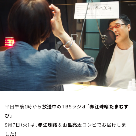
お知らせ
イベント・グッズ
YouTube
会社情報
平日午後1時から放送中のTBSラジオ「
赤江珠緒たまむす
び
」
9月7日（火）は、
赤江珠緒
＆
山里亮太
コンビでお届けしま
した！