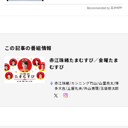
Recommended by
この記事の番組情報
赤江珠緒たまむすび／金曜たま
むすび
赤江珠緒/カンニング竹山/山里亮太/博
多大吉/土屋礼央/外山惠理/玉袋筋太郎