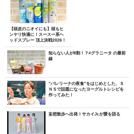
【頭皮のニオイにも】頭もヒ
ンヤリ快適に！スースー系ヘ
ッドスプレー 頂上決戦2026！
知らない人が8割！？#グラニータ の最前
線
”バレリーナの夜食”をはじめとした、Ｓ
ＮＳで話題になったヨーグルトレシピを
作ってみた！
妄想散歩へ出発！サカイJr.が愛を語る