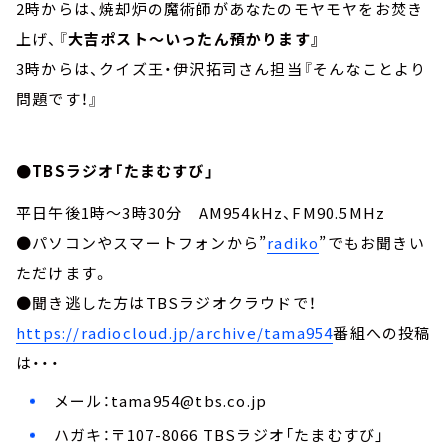
2時からは、焼却炉の魔術師があなたのモヤモヤをお焚き
上げ、『
大吉ポスト～いったん預かります』
3時からは、クイズ王・伊沢拓司さん担当『そんなことより
問題です！』
●TBSラジオ「たまむすび」
平日午後1時～3時30分 AM954kHz、FM90.5MHz
●パソコンやスマートフォンから”
radiko
”でもお聞きい
ただけます。
●聞き逃した方はTBSラジオクラウドで！
https://radiocloud.jp/archive/tama954
番組への投稿
は・・・
メール：
tama954@tbs.co.jp
ハガキ：〒107-8066 TBSラジオ「たまむすび」