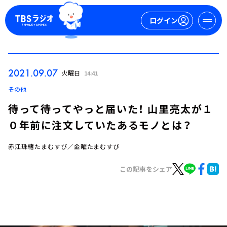
ログイン
マイページ
2021.09.07
火曜日
14:41
新規会員登録
ログイン
その他
待って待ってやっと届いた！ 山里亮太が１
０年前に注文していたあるモノとは？
赤江珠緒たまむすび／金曜たまむすび
この記事をシェア
今日の番組表
週間番組表
トピックス
TBS Podcast