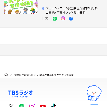
ジェーン・スー/小笠原亘/山内あゆ/杉
山真也/宇賀神メグ/堀井美香
髪の毛が復活した？！MBさんが体感したケアグッズ紹介！