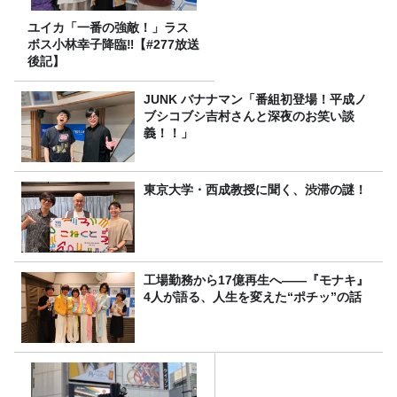
ユイカ「一番の強敵！」ラス
ボス小林幸子降臨‼【#277放送
後記】
JUNK バナナマン「番組初登場！平成ノ
ブシコブシ吉村さんと深夜のお笑い談
義！！」
東京大学・西成教授に聞く、渋滞の謎！
工場勤務から17億再生へ——『モナキ』
4人が語る、人生を変えた“ポチッ”の話