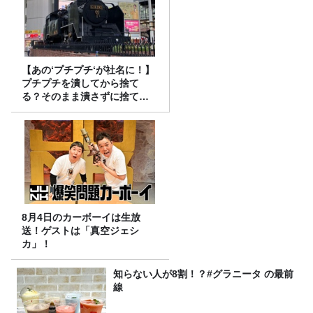
【あの‘プチプチ‘が社名に！】
プチプチを潰してから捨て
る？そのまま潰さずに捨て
る？
8月4日のカーボーイは生放
送！ゲストは「真空ジェシ
カ」！
知らない人が8割！？#グラニータ の最前
線