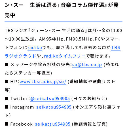
ン・スー 生活は踊る」音楽コラム傑作選』が発
売中
TBSラジオ『ジェーン・スー 生活は踊る』は月～金の11:00
～13:00生放送。 AM954kHz、FM90.5MHz、PCやスマー
トフォンは
radiko
でも。 聴き逃しても過去の音声が
TBS
ラジオクラウド
や、
radikoタイムフリー
で聴けます。
■ メッセージや悩み相談の宛先：
so@tbs.co.jp
(読まれ
たらステッカー等進呈)
■ HP：
www.tbsradio.jp/so/
(番組情報や選曲リスト
等)
■ Twitter：
@seikatsu954905
(日々のお知らせ)
■ Instagram：
seikatsu954905
(オンエアや取材裏フォ
ト）
■ Facebook：
seikatsu954905
(番組情報と写真)