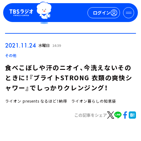
ログイン
マイページ
2021.11.24
水曜日
14:39
新規会員登録
ログイン
その他
食べこぼしや汗のニオイ、今洗えないその
ときに！『ブライトSTRONG 衣類の爽快シ
ャワー』でしっかりクレンジング！
ライオン presents なるほど！納得 ライオン暮らしの知恵袋
今日の番組表
この記事をシェア
週間番組表
トピックス
TBS Podcast