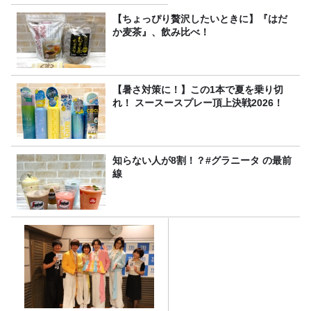
みた！
【ちょっぴり贅沢したいときに】『はだ
か麦茶』、飲み比べ！
【暑さ対策に！】この1本で夏を乗り切
れ！ スースースプレー頂上決戦2026！
知らない人が8割！？#グラニータ の最前
線