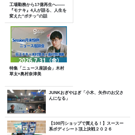
工場勤務から17億再生へ——
『モナキ』4人が語る、人生を
変えた“ポチッ”の話
特集「ニュース座談会」木村
草太×奥村奈津美
JUNKおぎやはぎ「小木、矢作のお父さ
んになる」
【100円ショップで買える！】スースー
系ボディシート頂上決戦２０２６