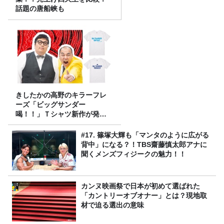
話題の唐船峡も
きしたかの高野のキラーフレ
ーズ「ビッグサンダー
喝！！」Ｔシャツ新作が発売
決定！
#17. 篠塚大輝も「マンタのように広がる
背中」になる？！TBS齋藤慎太郎アナに
聞くメンズフィジークの魅力！！
カンヌ映画祭で日本が初めて選ばれた
「カントリーオブオナー」とは？現地取
材で迫る選出の意味