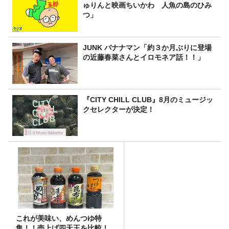
ゅりんと映画ちいかわ 人魚の島のひみ
つ」
JUNK バナナマン「約３か月ぶりに登場
の近藤春菜さんとイロモネア話！！」
『CITY CHILL CLUB』8月のミュージッ
クセレクターが決定！
これが美味い、めんつゆ特
集！！売上げ四天王を比較！