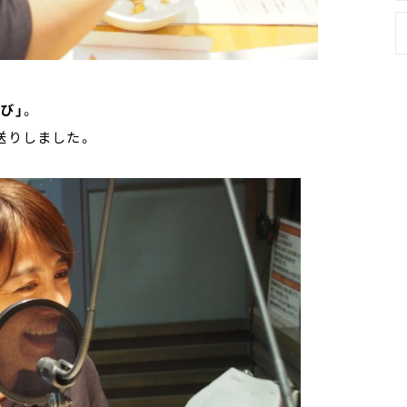
び」
。
送りしました。