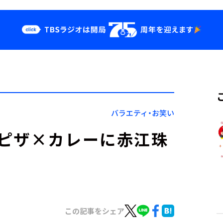
クス
イベント・グッ
ズ
st
YouTube
せ
会社情報
バラエティ・お笑い
ピザ×カレーに赤江珠
この記事をシェア