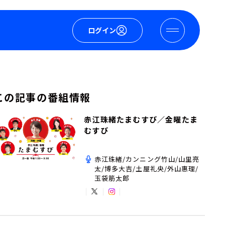
ログイン
この記事の番組情報
赤江珠緒たまむすび／金曜たま
むすび
赤江珠緒/カンニング竹山/山里亮
太/博多大吉/土屋礼央/外山惠理/
玉袋筋太郎