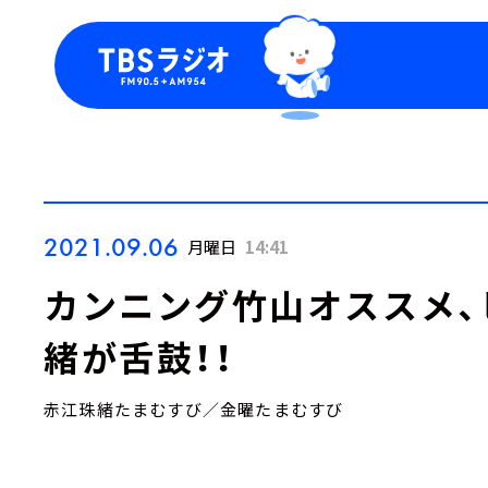
今日の番組表
トピッ
週間番組表
TBS
Podca
お知ら
2021.09.06
月曜日
14:41
カンニング竹山オススメ、
緒が舌鼓！！
赤江珠緒たまむすび／金曜たまむすび