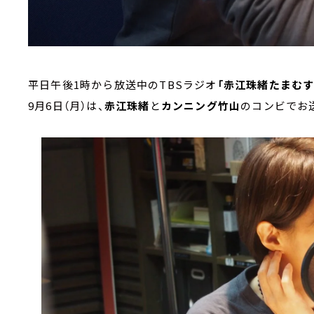
平日午後1時から放送中のTBSラジオ
「赤江珠緒たまむす
9月6日（月）は、
赤江珠緒
と
カンニング竹山
のコンビでお