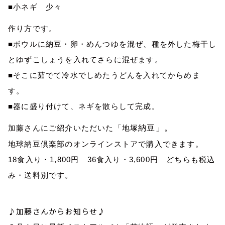
■小ネギ 少々
作り方です。
■ボウルに納豆・卵・めんつゆを混ぜ、種を外した梅干し
とゆずこしょうを入れてさらに混ぜます。
■そこに茹でて冷水でしめたうどんを入れてからめま
す。
■器に盛り付けて、ネギを散らして完成。
加藤さんにご紹介いただいた「
地塚
納豆」。
地球納豆倶楽部のオンラインストアで購入できます。
18
食入り・
1,800
円
36
食入り・
3,600
円 どちらも税込
み・送料別です。
♪加藤さんからお知らせ♪