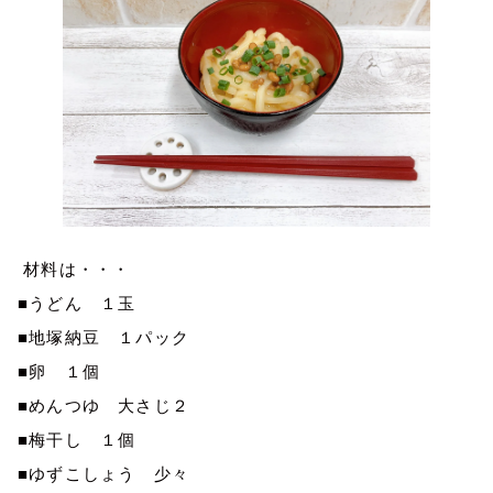
材料は・・・
■うどん １玉
■地塚納豆 １パック
■卵 １個
■めんつゆ 大さじ２
■梅干し １個
■ゆずこしょう 少々