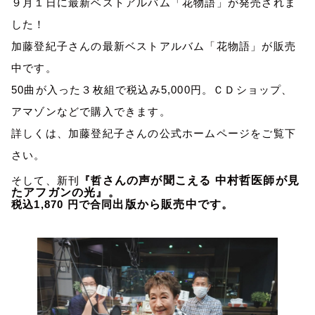
９月１日に最新ベストアルバム「花物語」が発売されま
した！
加藤登紀子さんの最新ベストアルバム「花物語」が販売
中です。
50
曲が入った３枚組で税込み
5,000
円。ＣＤショップ、
アマゾンなどで購入できます。
詳しくは、加藤登紀子さんの公式ホームページをご覧下
さい。
そして、新刊
『
哲
さんの声が聞こえる 中村哲医師が見
たアフガンの光』。
税込
1,870
円で
合同
出版から販売中です。