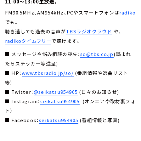
11:00～13:00生放送。
FM90.5MHz、AM954kHz、PCやスマートフォンは
radiko
でも。
聴き逃しても過去の音声が
TBSラジオクラウド
や、
radikoタイムフリー
で聴けます。
■ メッセージや悩み相談の宛先：
so@tbs.co.jp
(読まれ
たらステッカー等進呈)
■ HP：
www.tbsradio.jp/so/
(番組情報や選曲リスト
等)
■ Twitter：
@seikatsu954905
(日々のお知らせ)
■ Instagram：
seikatsu954905
(オンエアや取材裏フォ
ト）
■ Facebook：
seikatsu954905
(番組情報と写真)