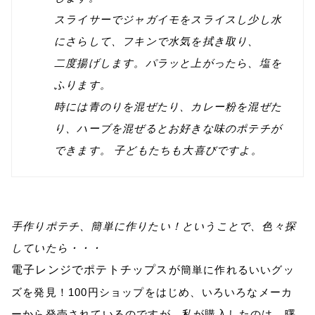
スライサーでジャガイモをスライスし少し水
にさらして、フキンで水気を拭き取り、
二度揚げします。パラッと上がったら、塩を
ふります。
時には青のりを混ぜたり、カレー粉を混ぜた
り、ハーブを混ぜるとお好きな味のポテチが
できます。
子どもたちも大喜びですよ。
手作りポテチ、簡単に作りたい！ということで、色々探
していたら・・・
電子レンジでポテトチップスが
簡単に作れるいいグッ
ズを発見！
100
円ショップをはじめ、いろいろなメーカ
ーから発売されているのですが、私が購入したのは、曙