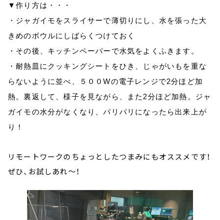
▼作り方は・・・
・ジャガイモをスライサーで薄切りにし、水を張った大
きめのボウルにしばらくつけておく
・その後、キッチンペーパーで水気をよくふきます。
・耐熱皿にクッキングシートをひき、じゃがいもを重な
らないように並べ、５００
W
の電子レンジで
2
分ほど加
熱。裏返して、様子を見ながら、また
2
分ほど加熱。ジャ
ガイモの水分がなくなり、パリパリになったら出来上が
り！
リモートワークのちょっとしたつまみにもオススメです！
ぜひ、お試しあれ～！