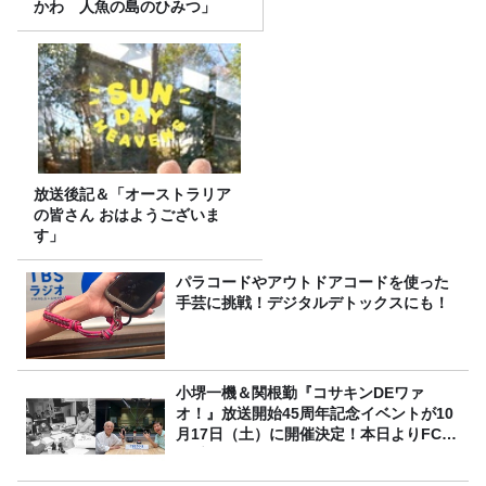
かわ 人魚の島のひみつ」
放送後記＆「オーストラリア
の皆さん おはようございま
す」
パラコードやアウトドアコードを使った
手芸に挑戦！デジタルデトックスにも！
小堺一機＆関根勤『コサキンDEワァ
オ！』放送開始45周年記念イベントが10
月17日（土）に開催決定！本日よりFC先
行受付スタート！