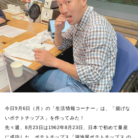
お知らせ
イベント・グッズ
YouTube
会社情報
今日9月6日（月）の「生活情報コーナー」は、「揚げな
いポテトチップス」を作ってみた！
先々週、
8
月
23
日は
1962
年
8
月
23
日、日本で初めて量産
に成功した、ポテトチップス「湖池屋ポテトチップス の