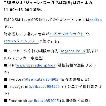
TBSラジオ『ジェーン・スー 生活は踊る』は月～木の
11:00～13:00生放送。
FM90.5MHz、AM954kHz、PCやスマートフォンは
radiko
でも。
聴き逃しても過去の音声が
TBSラジオクラウド
や、
radikoタイムフリー
で聴けます。
■ メッセージや悩み相談の宛先：
so@tbs.co.jp
(読まれ
たらステッカー等進呈)
■ HP：
www.tbsradio.jp/so/
(番組情報や選曲リスト
等)
■ Twitter：
@seikatsu954905
(日々のお知らせ)
■ Instagram：
seikatsu954905
(オンエアや取材裏フォ
ト）
■ Facebook：
seikatsu954905
(番組情報と写真)