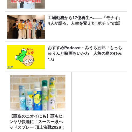
工場勤務から17億再生へ——『モナキ』
4人が語る、人生を変えた“ポチッ”の話
おすすめPodcast・みうら五郎「もっち
ゅりんと映画ちいかわ 人魚の島のひみ
つ」
【頭皮のニオイにも】頭もヒ
ンヤリ快適に！スースー系ヘ
ッドスプレー 頂上決戦2026！