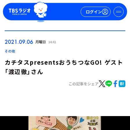
ログイン
マイページ
2021.09.06
月曜日
14:41
新規会員登録
ログイン
その他
カチタスpresentsおうちつなGO! ゲスト
「渡辺徹」さん
この記事をシェア
今日の番組表
週間番組表
トピックス
TBS Podcast