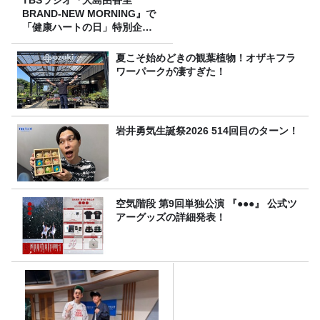
TBSラジオ『大島由香里
BRAND-NEW MORNING』で
「健康ハートの日」特別企画
を8/10（月）に放送
夏こそ始めどきの観葉植物！オザキフラ
ワーパークが凄すぎた！
岩井勇気生誕祭2026 514回目のターン！
空気階段 第9回単独公演 『●●●』 公式ツ
アーグッズの詳細発表！