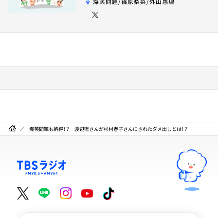
爆笑問題/篠原梨菜/外山惠理
爆笑問題も納得！？ 渡辺徹さんが杉村春子さんにされたダメ出しとは！？