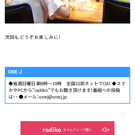
次回もどうぞお楽しみに！
ONE-J
◆毎週日曜日 朝8時～10時 全国32局ネットでOA！ ◆スマ
ホやPCから
”radiko”
でもお聴き頂けます！番組への投稿
は・・ ●メール：onej@onej.jp
タイムフリーで聴く