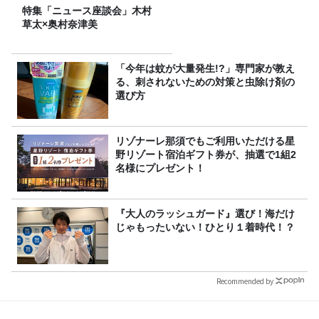
特集「ニュース座談会」木村
草太×奥村奈津美
「今年は蚊が大量発生!?」専門家が教え
る、刺されないための対策と虫除け剤の
選び方
リゾナーレ那須でもご利用いただける星
野リゾート宿泊ギフト券が、抽選で1組2
名様にプレゼント！
『大人のラッシュガード』選び！海だけ
じゃもったいない！ひとり１着時代！？
Recommended by