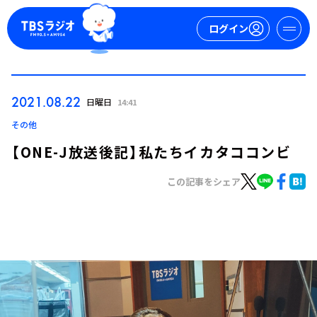
ログイン
マイページ
2021.08.22
日曜日
14:41
新規会員登録
ログイン
その他
【ONE-J放送後記】私たちイカタココンビ
この記事をシェア
今日の番組表
週間番組表
トピックス
TBS Podcast