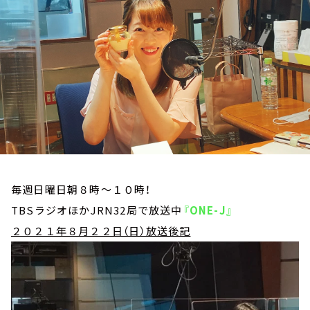
お知らせ
イベント・グッズ
YouTube
会社情報
毎週日曜日朝８時～１０時！
TBSラジオほかJRN32局で放送中
『ONE-J』
２０２１年８月２２日（日）放送後記