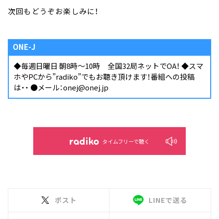
次回もどうぞお楽しみに！
ONE-J
◆毎週日曜日 朝8時～10時 全国32局ネットでOA！ ◆スマ
ホやPCから
”radiko”
でもお聴き頂けます！番組への投稿
は・・ ●メール：onej@onej.jp
タイムフリーで聴く
ポスト
LINEで送る