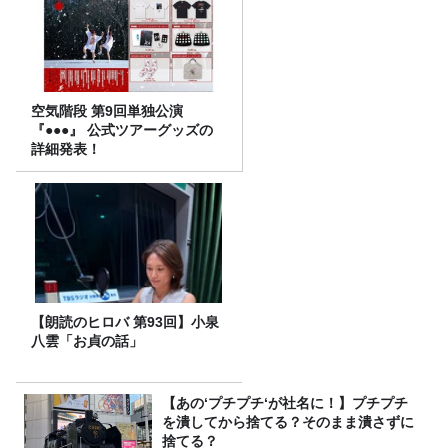
空気階段 第9回単独公演
『●●●』 公式ツアーグッズの
詳細発表！
【朗読のヒロバ 第93回】小泉
八雲「お貞の話」
【あの‘プチプチ‘が社名に！】プチプチ
を潰してから捨てる？そのまま潰さずに
捨てる？