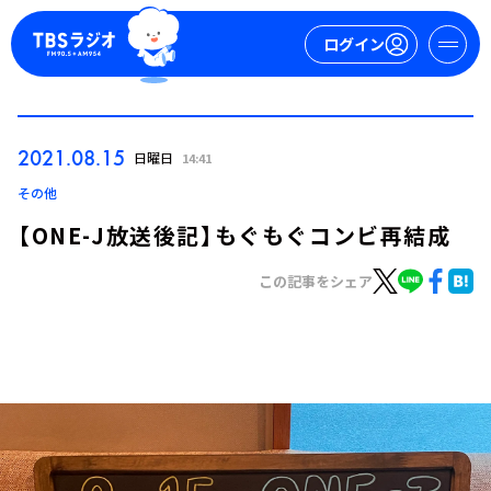
ログイン
マイページ
2021.08.15
日曜日
14:41
新規会員登録
ログイン
その他
【ONE-J放送後記】もぐもぐコンビ再結成
この記事をシェア
今日の番組表
週間番組表
トピックス
TBS Podcast