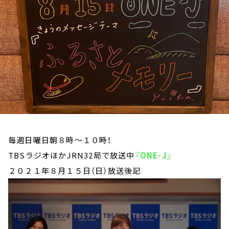
お知らせ
イベント・グッズ
YouTube
会社情報
毎週日曜日朝８時～１０時！
TBSラジオほかJRN32局で放送中
『ONE-J』
２０２１年８月１５日（日）放送後記