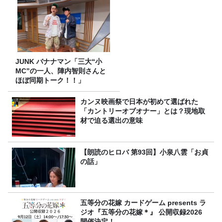
JUNK バナナマン「三大“小
MC”の一人、陣内智則さんと
ほぼ同期トーク！！」
カンヌ映画祭で日本が初めて選ばれた
「カントリーオブオナー」とは？現地取
材で迫る選出の意味
【朗読のヒロバ 第93回】小泉八雲「お貞
の話」
五等分の花嫁 カードゲーム presents ラ
ジオ『五等分の花嫁＊』 公開収録2026
開催決定！