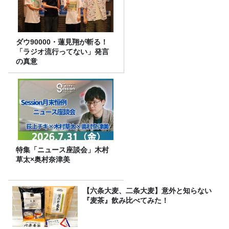
ダウ90000・蓮見翔が斬る！
「ラジオ流行ってない」発言
の真意
特集「ニュース座談会」木村
草太×奥村奈津美
【六条大麦、二条大麦】意外と知らない
『麦茶』飲み比べてみた！