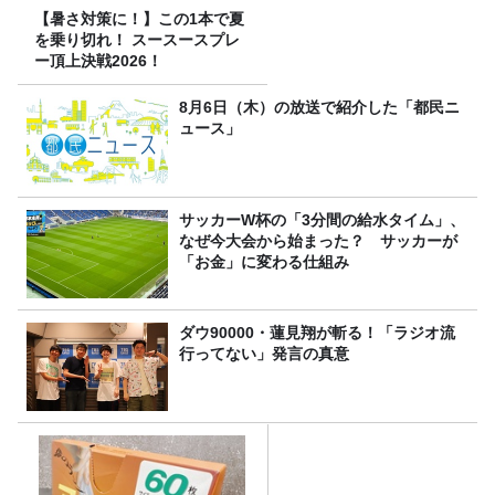
【暑さ対策に！】この1本で夏
を乗り切れ！ スースースプレ
ー頂上決戦2026！
8月6日（木）の放送で紹介した「都民ニ
ュース」
サッカーW杯の「3分間の給水タイム」、
なぜ今大会から始まった？ サッカーが
「お金」に変わる仕組み
ダウ90000・蓮見翔が斬る！「ラジオ流
行ってない」発言の真意