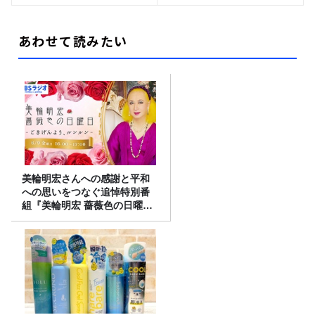
あわせて読みたい
美輪明宏さんへの感謝と平和
への思いをつなぐ追悼特別番
組『美輪明宏 薔薇色の日曜日
～ごきげんよう、ルンルン
～』8/9（日）16時放送