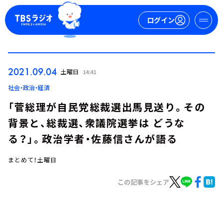
ログイン
マイページ
2021.09.04
土曜日
14:41
新規会員登録
ログイン
社会・政治・経済
「菅総理が自民党総裁選出馬見送り。その
背景と、総裁選、衆議院選挙は どうな
る？」。政治学者・佐藤信さんが語る
まとめて！土曜日
今日の番組表
この記事をシェア
週間番組表
トピックス
TBS Podcast