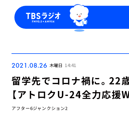
今日の番組表
トピッ
週間番組表
TBS
Podca
お知ら
2021.08.26
木曜日
14:41
留学先でコロナ禍に。22
【アトロクU-24全力応援W
アフター6ジャンクション2