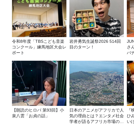
令和8年度「TBSこども音楽
岩井勇気生誕祭2026 514回
JUNK バナナ
コンクール」練馬地区大会レ
目のターン！
さ
ポート
バ
ら
【朗読のヒロバ 第93回】小
日本のアニメがアフリカで人
『
泉八雲「お貞の話」
気の理由とは？エンタメ社会
ひ
学者が語るアフリカ市場のリ
い
アル