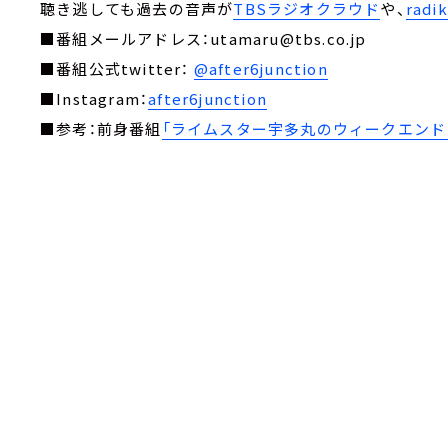
聴き逃しても過去の音声が
TBSラジオクラウド
や、
rad
■番組メールアドレス：utamaru@tbs.co.jp
■番組公式twitter：
@after6junction
■Instagram：
after6junction
■参考：前身番組
「ライムスター宇多丸のウィークエンド・