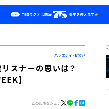
クス
イベント・グッ
ズ
st
YouTube
せ
会社情報
バラエティ・お笑い
歳リスナーの思いは？
EEK】
この記事をシェア