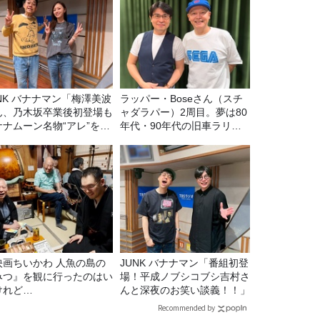
マン「梅澤美波
ラッパー・Boseさん（スチ
ん、乃木坂卒業後初登場も
ャダラパー）2周目。夢は80
ナナムーン名物“アレ”を喰
年代・90年代の旧車ラリ
う」
ー！
映画ちいかわ 人魚の島の
JUNK バナナマン「番組初登
みつ』を観に行ったのはい
場！平成ノブシコブシ吉村さ
けれど…
んと深夜のお笑い談義！！」
Recommended by