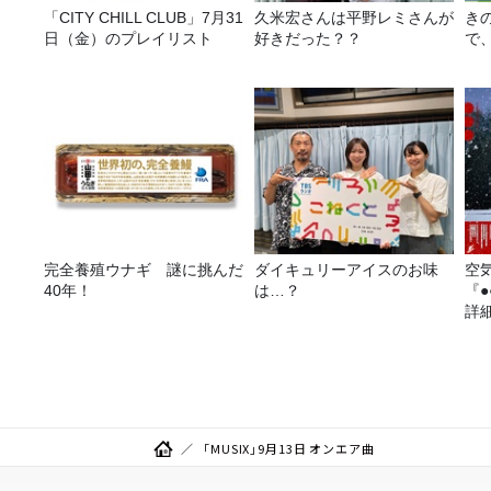
「CITY CHILL CLUB」7月31
久米宏さんは平野レミさんが
き
日（金）のプレイリスト
好きだった？？
で
完全養殖ウナギ 謎に挑んだ
ダイキュリーアイスのお味
空
40年！
は…？
『
詳
「MUSIX」9月13日 オンエア曲