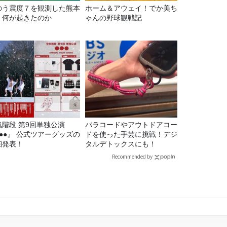
のう震度７を観測した熊本
ホーム＆アウェイ！でか美ち
、何が起きたのか
ゃんの野球観戦記
気階段 第9回単独公演
パラコードやアウトドアコー
●●●』 公式ツアーグッズの
ドを使った手芸に挑戦！デジ
細発表！
タルデトックスにも！
Recommended by