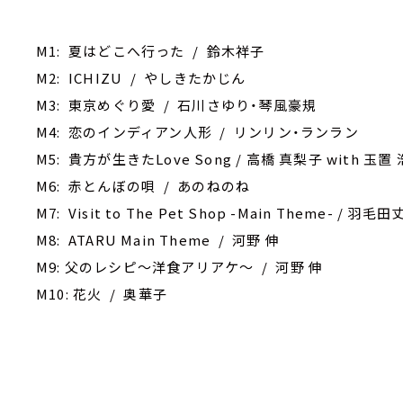
M1: 夏はどこへ行った / 鈴木祥子
M2: ICHIZU / やしきたかじん
M3: 東京めぐり愛 / 石川さゆり・琴風豪規
M4: 恋のインディアン人形 / リンリン・ランラン
M5: 貴方が生きたLove Song / 高橋 真梨子 with 玉置
M6: 赤とんぼの唄 / あのねのね
M7: Visit to The Pet Shop -Main Theme- / 羽毛
M8: ATARU Main Theme / 河野 伸
M9: 父のレシピ～洋食アリアケ～ / 河野 伸
M10: 花火 / 奥華子