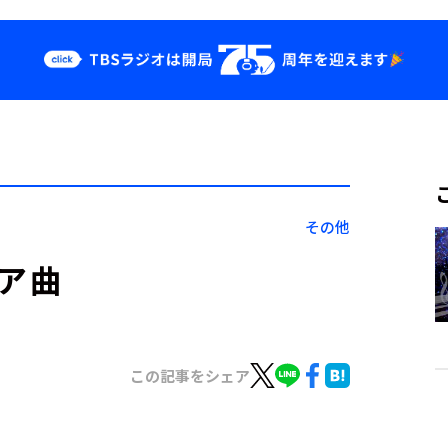
クス
イベント・グッ
ズ
st
YouTube
せ
会社情報
その他
エア曲
この記事をシェア