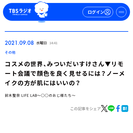
ログイン
マイページ
2021.09.08
水曜日
14:41
新規会員登録
ログイン
その他
コスメの世界、みついだいすけさん▼リモ
ート会議で顔色を良く見せるには？ノーメ
イクの方が肌にはいいの？
鈴木聖奈 LIFE LAB～○○のおじ様たち～
今日の番組表
この記事をシェア
週間番組表
トピックス
TBS Podcast