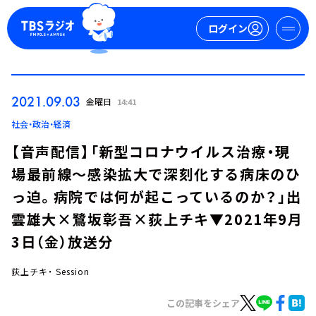
ログイン
マイページ
2021.09.03
金曜日
14:41
新規会員登録
ログイン
社会・政治・経済
【音声配信】「新型コロナウイルス治療・現
場最前線～感染拡大で深刻化する病床のひ
っ迫。病院では何が起こっているのか？」出
雲雄大×鷺坂彰吾×荻上チキ▼2021年9月
3日（金）放送分
今日の番組表
週間番組表
荻上チキ・ Session
トピックス
この記事をシェア
TBS Podcast