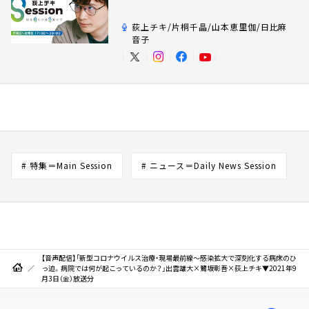
荻上チキ/片桐千晶/山本恵里伽/日比麻
音子
# 特集＝Main Session
# ニュース＝Daily News Session
【音声配信】「新型コロナウイルス治療・現場最前線～感染拡大で深刻化する病床のひ
っ迫。病院では何が起こっているのか？」出雲雄大×鷺坂彰吾×荻上チキ▼2021年9
月3日（金）放送分