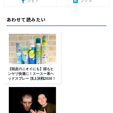
シェア
ブクマ
あわせて読みたい
【頭皮のニオイにも】頭もヒ
ンヤリ快適に！スースー系ヘ
ッドスプレー 頂上決戦2026！