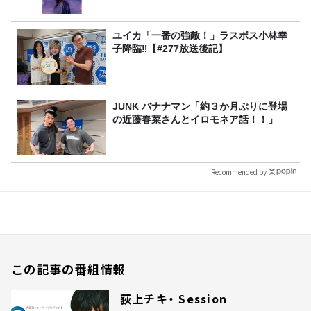
ユイカ「一番の強敵！」ラスボス小林幸
子降臨‼【#277放送後記】
JUNK バナナマン「約３か月ぶりに登場
の近藤春菜さんとイロモネア話！！」
Recommended by
この記事の番組情報
荻上チキ・ Session