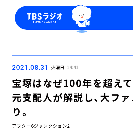
今日の番組表
トピッ
週間番組表
TBS
Podca
お知ら
2021.08.31
火曜日
14:41
宝塚はなぜ100年を超え
元支配人が解説し、大ファ
り。
アフター6ジャンクション2