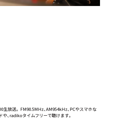
放送。 FM90.5MHz、AM954kHz、PCやスマホな
ド
や、
radikoタイムフリー
で聴けます。