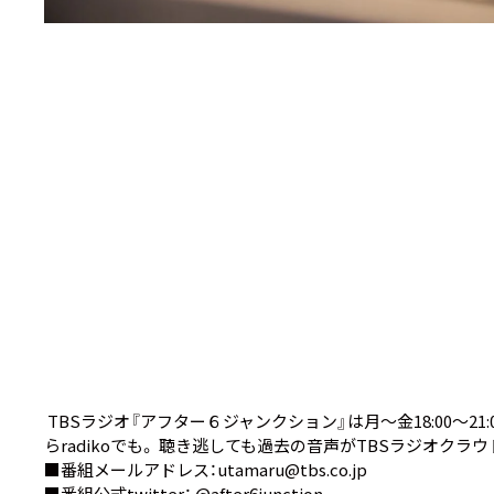
TBSラジオ『アフター６ジャンクション』は月～金18:00～21:00生
ら
radiko
でも。 聴き逃しても過去の音声が
TBSラジオクラウ
■番組メールアドレス：utamaru@tbs.co.jp
■番組公式twitter：
@after6junction