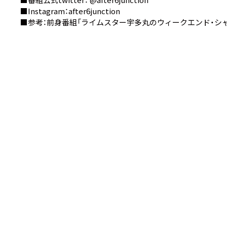
■Instagram：
after6junction
■参考：前身番組
「ライムスター宇多丸のウィークエンド・シャ