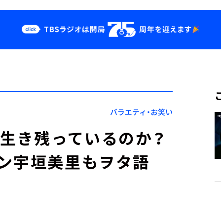
クス
イベント・グッ
ズ
st
YouTube
せ
会社情報
バラエティ・お笑い
て生き残っているのか？
ン宇垣美里もヲタ語