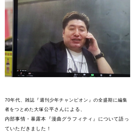
70
年代、雑誌『週刊少年チャンピオン』の全盛期に編集
者をつとめた
大塚
公平
さんによる、
内部事情・暴露本『漫曲グラフィティ』について語っ
ていただきました！