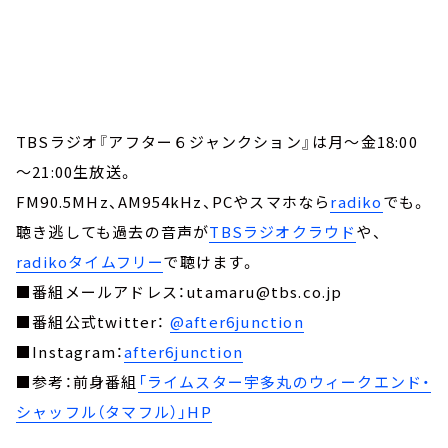
TBSラジオ『アフター６ジャンクション』は月～金18:00
～21:00生放送。
FM90.5MHz、AM954kHz、PCやスマホなら
radiko
でも。
聴き逃しても過去の音声が
TBSラジオクラウド
や、
radikoタイムフリー
で聴けます。
■番組メールアドレス：utamaru@tbs.co.jp
■番組公式twitter：
@after6junction
■Instagram：
after6junction
■参考：前身番組
「ライムスター宇多丸のウィークエンド・
シャッフル（タマフル）」HP