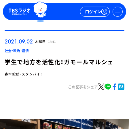
ログイン
マイページ
2021.09.02
木曜日
14:41
新規会員登録
ログイン
社会・政治・経済
学生で地方を活性化！ガモールマルシェ
森本毅郎・スタンバイ！
この記事をシェア
今日の番組表
週間番組表
トピックス
TBS Podcast