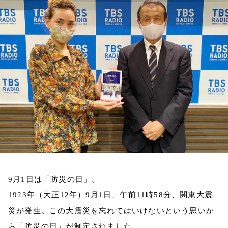
お知らせ
イベント・グッズ
YouTube
会社情報
9月1日は「防災の日」。
1923年（大正12年）
9
月
1
日、午前
11
時
58
分、関東大震
災が発生。この大震災を忘れてはいけないという思いか
ら「防災の日」が制定されました。