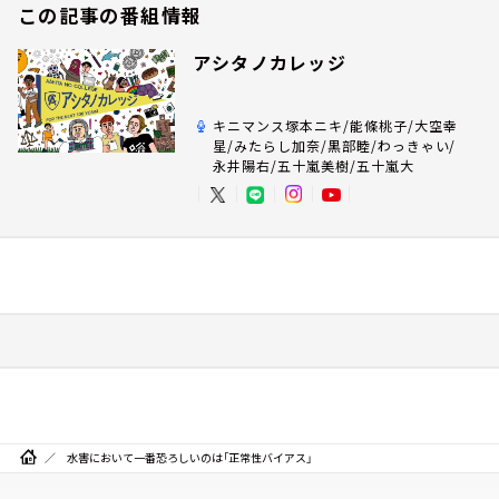
この記事の番組情報
アシタノカレッジ
キニマンス塚本ニキ/能條桃子/大空幸
星/みたらし加奈/黒部睦/わっきゃい/
永井陽右/五十嵐美樹/五十嵐大
水害において一番恐ろしいのは「正常性バイアス」