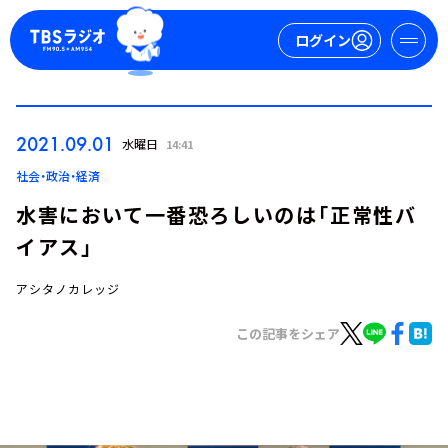
ログイン
マイページ
2021.09.01
水曜日
14:41
新規会員登録
ログイン
社会・政治・経済
水害において一番恐ろしいのは「正常性バ
イアス」
アシタノカレッジ
この記事をシェア
今日の番組表
週間番組表
トピックス
TBS Podcast