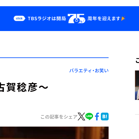
クス
イベント・グッ
ズ
st
YouTube
せ
会社情報
バラエティ・お笑い
～古賀稔彦～
この記事をシェア