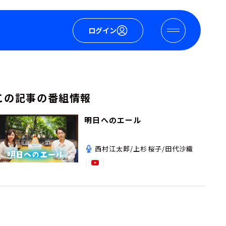
ログイン
この記事の番組情報
明日へのエール
西村江太郎/上杉桜子/田代沙織