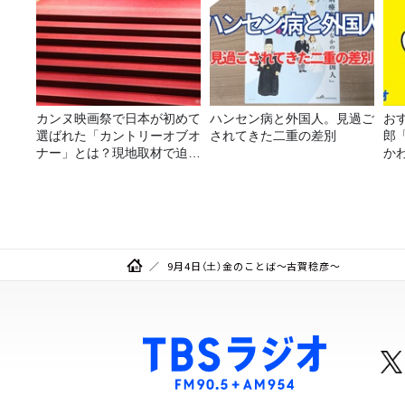
カンヌ映画祭で日本が初めて
ハンセン病と外国人。見過ご
おす
選ばれた「カントリーオブオ
されてきた二重の差別
郎
ナー」とは？現地取材で迫る
か
選出の意味
9月4日（土）金のことば～古賀稔彦～