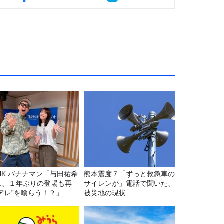
マン「与田祐希
熊本震度７「ずっと救急車の
ん、１年ぶりの登場も再
サイレンが」電話で聞いた、
“アレ”を喰らう！？」
被災地の現状