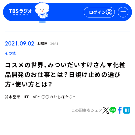
ログイン
マイページ
2021.09.02
木曜日
14:41
新規会員登録
ログイン
その他
コスメの世界、みついだいすけさん▼化粧
品開発のお仕事とは？日焼け止めの選び
方・使い方とは？
鈴木聖奈 LIFE LAB～○○のおじ様たち～
今日の番組表
この記事をシェア
週間番組表
トピックス
TBS Podcast