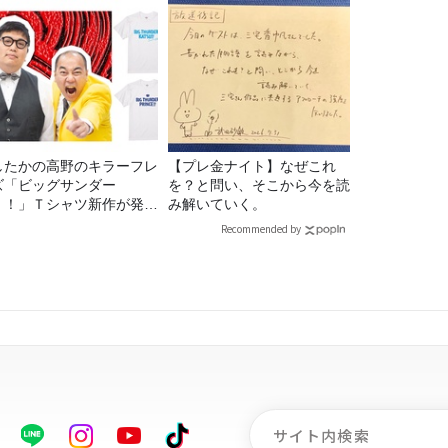
したかの高野のキラーフレ
【プレ金ナイト】なぜこれ
ズ「ビッグサンダー
を？と問い、そこから今を読
！！」Ｔシャツ新作が発売
み解いていく。
定！
Recommended by