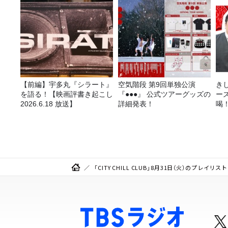
告＞
【前編】宇多丸『シラート』
空気階段 第9回単独公演
き
を語る！【映画評書き起こし
『●●●』 公式ツアーグッズの
ー
2026.6.18 放送】
詳細発表！
喝
決
「CITY CHILL CLUB」8月31日（火）のプレイリスト