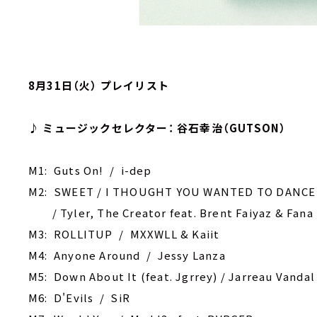
8月31日（火） プレイリスト
♪ ミュージックセレクター： 谷石幸治（GUTSON）
M1: Guts On! / i-dep
M2: SWEET / I THOUGHT YOU WANTED TO DANCE
/ Tyler, The Creator feat. Brent Faiyaz & Fana
M3: ROLLITUP / MXXWLL & Kaiit
M4: ‎Anyone Around / Jessy Lanza
M5: Down About It (feat. Jgrrey) / Jarreau Vandal
M6: D'Evils / SiR