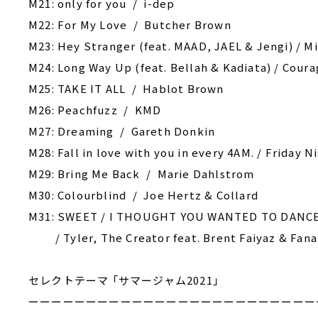
M21: only for you / i-dep
M22: For My Love / Butcher Brown
M23: Hey Stranger (feat. MAAD, JAEL & Jengi) / M
M24: Long Way Up (feat. Bellah & Kadiata) / Cour
M25: TAKE IT ALL / Hablot Brown
M26: Peachfuzz / KMD
M27: Dreaming / Gareth Donkin
M28: Fall in love with you in every 4AM. / Friday N
M29: Bring Me Back / Marie Dahlstrom
M30: Colourblind / Joe Hertz & Collard
M31: SWEET / I THOUGHT YOU WANTED TO DANC
/ Tyler, The Creator feat. Brent Faiyaz & Fan
セレクトテーマ 「サマージャム2021」
ーーーーーーーーーーーーーーーーーーーーーーーーー