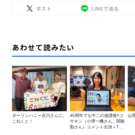
ポスト
LINEで送る
あわせて読みたい
ダーリンハニー吉川さんに、
45周年でも中二の放課後‼コ
山
こねくと！
サキン（小堺一機さん、関根
勤さん）コメント出演＜TBS
ラジオ番組審議会からのご報