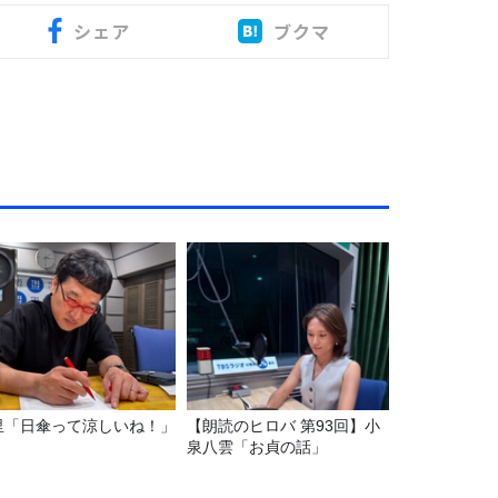
シェア
ブクマ
里「日傘って涼しいね！」
【朗読のヒロバ 第93回】小
泉八雲「お貞の話」