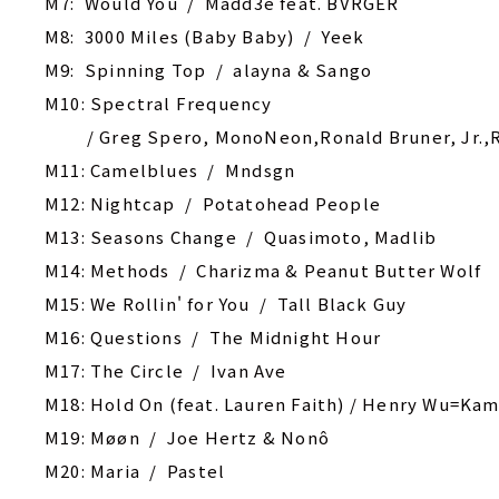
M7: Would You / Madd3e feat. BVRGER
M8: 3000 Miles (Baby Baby) / Yeek
M9: Spinning Top / alayna & Sango
M10: Spectral Frequency
/ Greg Spero, MonoNeon,Ronald Bruner, Jr.,R
M11: Camelblues / Mndsgn
M12: Nightcap / Potatohead People
M13: Seasons Change / Quasimoto, Madlib
M14: Methods / Charizma & Peanut Butter Wolf
M15: We Rollin' for You / Tall Black Guy
M16: Questions / The Midnight Hour
M17: The Circle / Ivan Ave
M18: Hold On (feat. Lauren Faith) / Henry Wu=Kam
M19: Møøn / Joe Hertz & Nonô
M20: Maria / Pastel