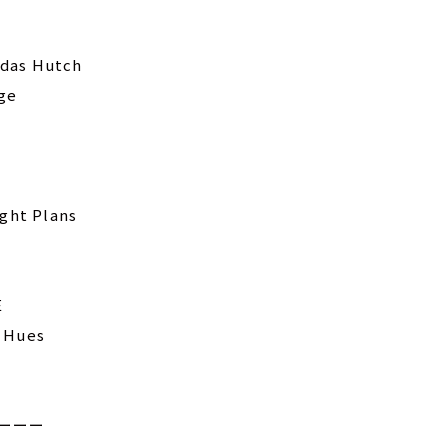
idas Hutch
age
ight Plans
E
a Hues
ーーー