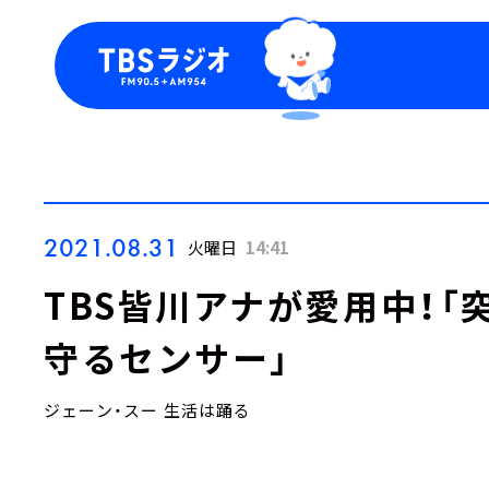
今日の番組表
トピッ
週間番組表
TBS
Podca
お知ら
2021.08.31
火曜日
14:41
TBS皆川アナが愛用中！
守るセンサー」
ジェーン・スー 生活は踊る