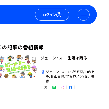
ログイン
この記事の番組情報
ジェーン・スー 生活は踊る
ジェーン・スー/小笠原亘/山内あ
ゆ/杉山真也/宇賀神メグ/堀井美
香