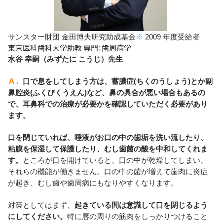
サンスター財団 金田博夫研究助成基金
※
2009 年度受給者
東京医科歯科大学助教 専門：歯周病学
水谷 幸嗣（みずたに こうじ）先生
Ａ．
口で息をしてしまう方は、蓄膿症(ちくのうしょう)とか副
鼻腔炎(ふくびくうえん)など、鼻の具合が悪い場合もあるの
で、耳鼻科での治療が必要かを確認していただく必要があり
ます。
口を閉じていれば、唾液がお口の中の歯垢を洗い流したり、
粘膜を保湿して保護したり、むし歯菌の酸を中和してくれま
す。
ところが口を開けていると、口の中が乾燥してしまい、
それらの機能が働きません。口の中の菌が増えて歯肉に炎症
が起き、むし歯や歯周病にもなりやすくなります。
対策としてはまず、
起きている間は意識して口を閉じるよう
にしてください。
特に唇の周りの筋肉をしっかりつけること