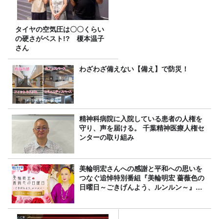
タイヤの空気圧は〇〇くらい
の硬さがベスト!? 榎本温子
さん
わざわざ備えない【備え】で防災！
精神科病院に入院している患者の人権を
守り、声を届ける。 千葉精神医療人権セ
ンターの取り組み
美輪明宏さんへの感謝と平和への思いを
つなぐ追悼特別番組『美輪明宏 薔薇色の
日曜日～ごきげんよう、ルンルン～』
8/9（日）16時放送