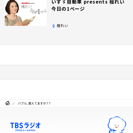
いすゞ自動車 presents 檀れい
今日の1ページ
檀れい
バブル、覚えてますか？？