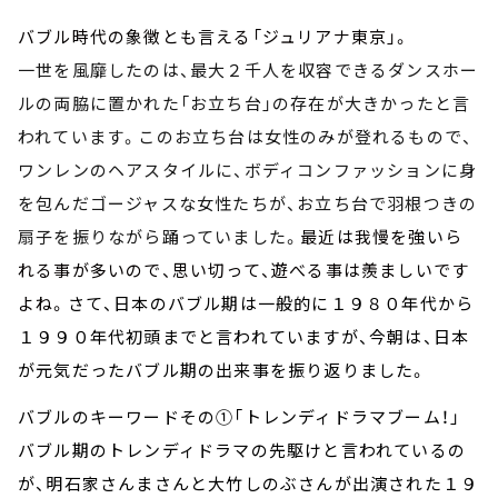
バブル時代の象徴とも言える「ジュリアナ東京」。
一世を風靡したのは、最大２千人を収容できるダンスホー
ルの両脇に置かれた「お立ち台」の存在が大きかったと言
われています。このお立ち台は女性のみが登れるもので、
ワンレンのヘアスタイルに、ボディコンファッションに身
を包んだゴージャスな女性たちが、お立ち台で羽根つきの
扇子を振りながら踊っていました。
最近は我慢を強いら
れる事が多いので、思い切って、遊べる事は羨ましいです
よね。
さて、日本のバブル期は一般的に１９８０年代から
１９９０年代初頭までと言われていますが、今朝は、日本
が元気だったバブル期の出来事を振り返りました。
バブルのキーワードその①「トレンディドラマブーム！」
バブル期のトレンディドラマの先駆けと言われているの
が、明石家さんまさんと大竹しのぶさんが出演された１９