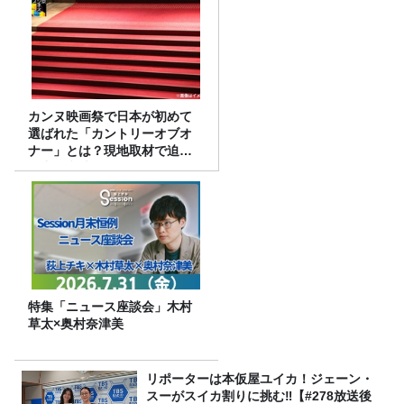
カンヌ映画祭で日本が初めて
選ばれた「カントリーオブオ
ナー」とは？現地取材で迫る
選出の意味
特集「ニュース座談会」木村
草太×奥村奈津美
リポーターは本仮屋ユイカ！ジェーン・
スーがスイカ割りに挑む‼【#278放送後