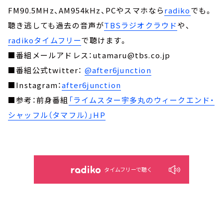
FM90.5MHz、AM954kHz、PCやスマホなら
radiko
でも。
聴き逃しても過去の音声が
TBSラジオクラウド
や、
radikoタイムフリー
で聴けます。
■番組メールアドレス：utamaru@tbs.co.jp
■番組公式twitter：
@after6junction
■Instagram：
after6junction
■参考：前身番組
「ライムスター宇多丸のウィークエンド・
シャッフル（タマフル）」HP
タイムフリーで聴く