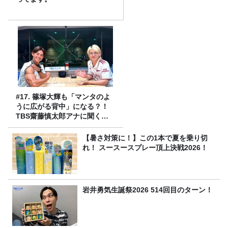
#17. 篠塚大輝も「マンタのよ
うに広がる背中」になる？！
TBS齋藤慎太郎アナに聞くメ
ンズフィジークの魅力！！
【暑さ対策に！】この1本で夏を乗り切
れ！ スースースプレー頂上決戦2026！
岩井勇気生誕祭2026 514回目のターン！