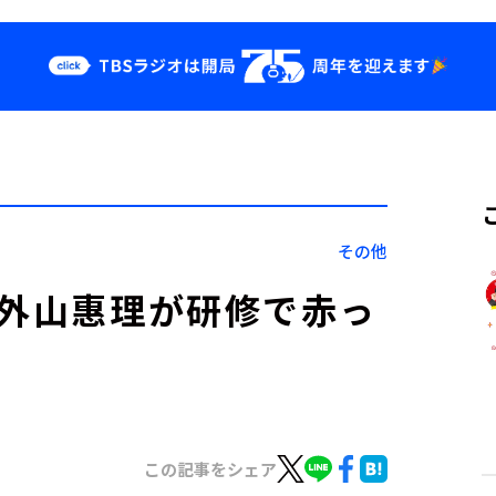
クス
イベント・グッ
ズ
st
YouTube
せ
会社情報
その他
 外山惠理が研修で赤っ
この記事をシェア