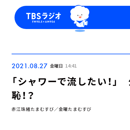
今日の番組表
トピッ
週間番組表
TBS
Podca
お知ら
2021.08.27
金曜日
14:41
「シャワーで流したい！」
恥！？
赤江珠緒たまむすび／金曜たまむすび