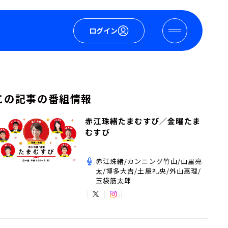
ログイン
この記事の番組情報
赤江珠緒たまむすび／金曜たま
むすび
赤江珠緒/カンニング竹山/山里亮
太/博多大吉/土屋礼央/外山惠理/
玉袋筋太郎