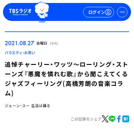
ログイン
マイページ
2021.08.27
金曜日
14:41
新規会員登録
ログイン
バラエティ・お笑い
追悼チャーリー・ワッツ～ローリング・スト
ーンズ『悪魔を憐れむ歌』から聞こえてくる
ジャズフィーリング(高橋芳朗の音楽コラ
ム)
ジェーン・スー 生活は踊る
今日の番組表
週間番組表
この記事をシェア
トピックス
TBS Podcast