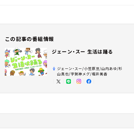
この記事の番組情報
ジェーン・スー 生活は踊る
ジェーン・スー/小笠原亘/山内あゆ/杉
山真也/宇賀神メグ/堀井美香