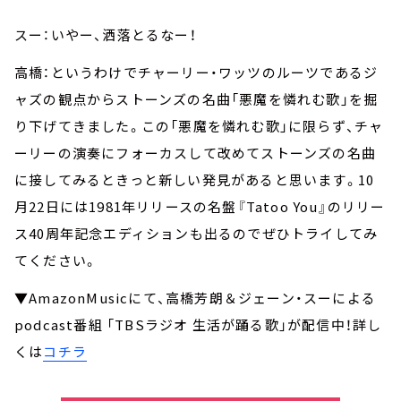
スー：いやー、洒落とるなー！
高橋：というわけでチャーリー・ワッツのルーツであるジ
ャズの観点からストーンズの名曲「悪魔を憐れむ歌」を掘
り下げてきました。この「悪魔を憐れむ歌」に限らず、チャ
ーリーの演奏にフォーカスして改めてストーンズの名曲
に接してみるときっと新しい発見があると思います。10
月22日には1981年リリースの名盤『Tatoo You』のリリー
ス40周年記念エディションも出るのでぜひトライしてみ
てください。
▼AmazonMusicにて、高橋芳朗＆ジェーン・スーによる
podcast番組 「TBSラジオ 生活が踊る歌」が配信中！詳し
くは
コチラ