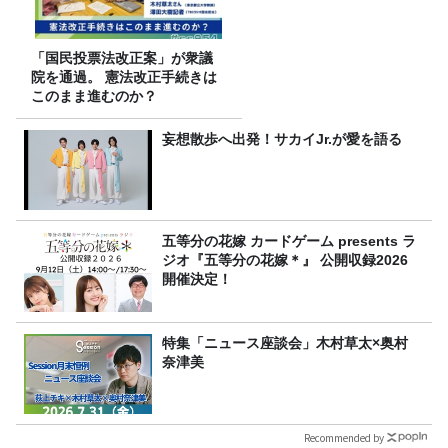
「国民投票法改正案」が衆議
院を通過。 憲法改正手続きは
このまま進むのか？
妄想散歩へ出発！サカイJr.が愛を語る
五等分の花嫁 カードゲーム presents ラ
ジオ『五等分の花嫁＊』 公開収録2026
開催決定！
特集「ニュース座談会」木村草太×奥村
奈津美
Recommended by