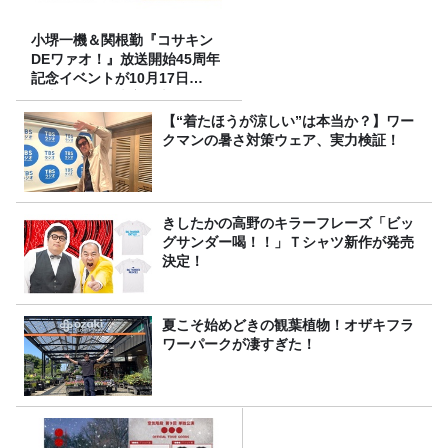
小堺一機＆関根勤『コサキン
DEワァオ！』放送開始45周年
記念イベントが10月17日
（土）に開催決定！本日より
FC先行受付スタート！
【“着たほうが涼しい”は本当か？】ワー
クマンの暑さ対策ウェア、実力検証！
きしたかの高野のキラーフレーズ「ビッ
グサンダー喝！！」Ｔシャツ新作が発売
決定！
夏こそ始めどきの観葉植物！オザキフラ
ワーパークが凄すぎた！