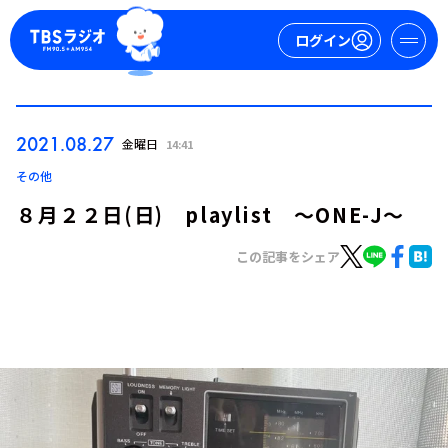
ログイン
マイページ
2021.08.27
金曜日
14:41
新規会員登録
ログイン
その他
８月２２日(日) playlist ～ONE-J～
この記事をシェア
今日の番組表
週間番組表
トピックス
TBS Podcast