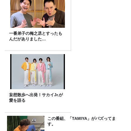
一番弟子の梅之丞とすったも
んだがありました…
妄想散歩へ出発！サカイJr.が
愛を語る
この番組、「TAMIYA」がバズってま
す。