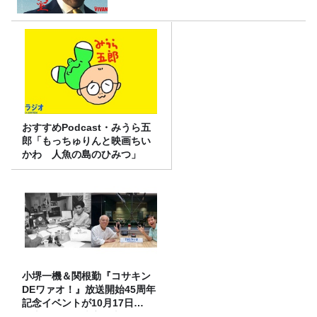
おすすめPodcast・みうら五
郎「もっちゅりんと映画ちい
かわ 人魚の島のひみつ」
小堺一機＆関根勤『コサキン
DEワァオ！』放送開始45周年
記念イベントが10月17日
（土）に開催決定！本日より