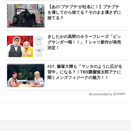
FC先行受付スタート！
【あの‘プチプチ‘が社名に！】プチプチ
を潰してから捨てる？そのまま潰さずに
捨てる？
きしたかの高野のキラーフレーズ「ビッ
グサンダー喝！！」Ｔシャツ新作が発売
決定！
#17. 篠塚大輝も「マンタのように広がる
背中」になる？！TBS齋藤慎太郎アナに
聞くメンズフィジークの魅力！！
Recommended by