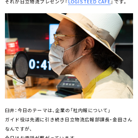
それが日立物流プレゼンツ『
LOGISTEED CAFÉ
』です。
臼井：今日のテーマは、
企業の「社内報について」
ガイド役は
先週に引き続き日立物流広報部課長・金田さん
なんですが、
今日はお電話が繋がっています。