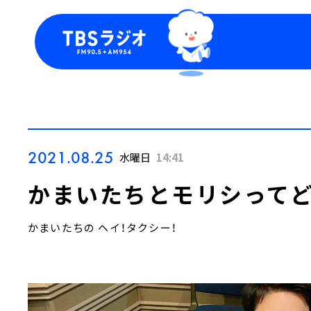
今日の番組表
トピッ
週間番組表
TBS
Podca
お知ら
2021.08.25
水曜日
14:41
かまいたちとモリシって
かまいたちの ヘイ！タクシー！