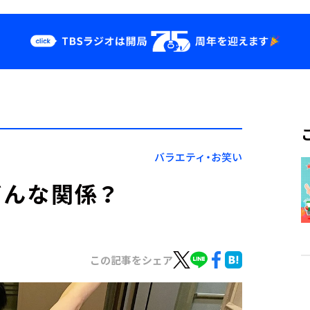
クス
イベント・グッ
ズ
st
YouTube
せ
会社情報
バラエティ・お笑い
どんな関係？
この記事をシェア