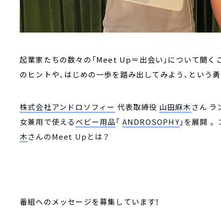
起業家たちの数々の「Meet Up＝出会い」について聞
のヒントや、はじめの一歩を踏み出してみよう、という勇気
株式会社アンドロソフィー
代表取締役
山田麻木
さん ラ
女兼用で使える
ベビー用品
「
ANDROSOPHY
」を展開 
木
さんのMeet Upとは？
番組へのメッセージを募集しています！