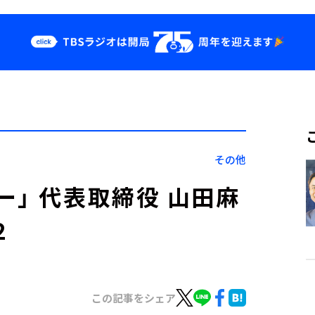
クス
イベント・グッ
ズ
st
YouTube
せ
会社情報
その他
」 代表取締役 山田麻
２
この記事をシェア