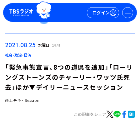
ログイン
マイページ
2021.08.25
水曜日
14:41
新規会員登録
ログイン
社会・政治・経済
「緊急事態宣言、8つの道県を追加」「ローリ
ングストーンズのチャーリー・ワッツ氏死
去」ほか▼デイリーニュースセッション
荻上チキ・ Session
今日の番組表
この記事をシェア
週間番組表
トピックス
TBS Podcast