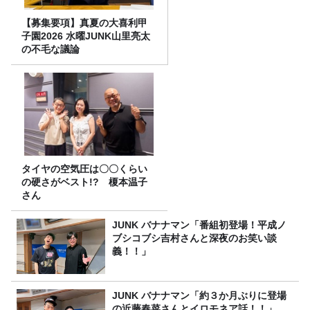
【募集要項】真夏の大喜利甲
子園2026 水曜JUNK山里亮太
の不毛な議論
タイヤの空気圧は〇〇くらい
の硬さがベスト!? 榎本温子
さん
JUNK バナナマン「番組初登場！平成ノ
ブシコブシ吉村さんと深夜のお笑い談
義！！」
JUNK バナナマン「約３か月ぶりに登場
の近藤春菜さんとイロモネア話！！」