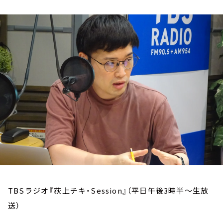
お知らせ
イベント・グッズ
YouTube
会社情報
TBSラジオ『荻上チキ・Session』（平日午後3時半～生放
送）