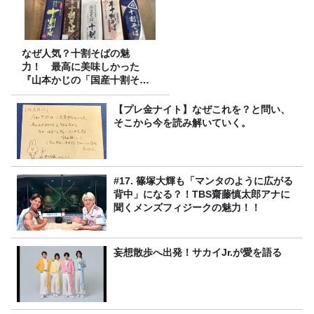
なぜ人気？十割そばの魅
力！ 最高に美味しかった
『山本かじの「国産十割そ
ば」』とは？【十割そば10種
食べ比べ】
【プレ金ナイト】なぜこれを？と問い、
そこから今を読み解いていく。
#17. 篠塚大輝も「マンタのように広がる
背中」になる？！TBS齋藤慎太郎アナに
聞くメンズフィジークの魅力！！
妄想散歩へ出発！サカイJr.が愛を語る