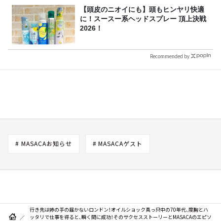
【頭皮のニオイにも】頭もヒンヤリ快適
に！スースー系ヘッドスプレー 頂上決戦
2026！
Recommended by
# MASACAお知らせ
# MASACAゲスト
行き先は姉の手の届かないロンドン！オイルショック真っ只中の70年代、度胸とハ
ッタリで仕事を得ると、瞬く間に成功！そのサクセスストーリーとMASACAのエピソ