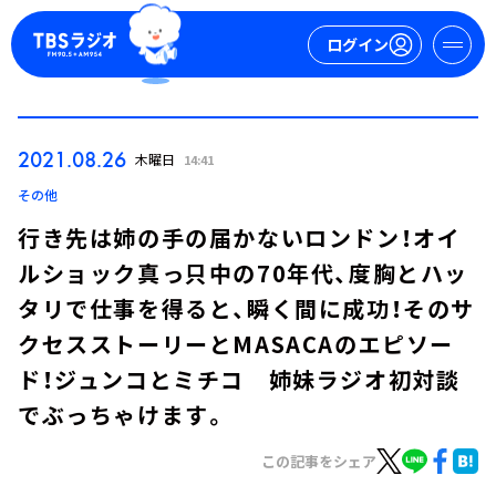
ログイン
マイページ
2021.08.26
木曜日
14:41
新規会員登録
ログイン
その他
行き先は姉の手の届かないロンドン！オイ
ルショック真っ只中の70年代、度胸とハッ
タリで仕事を得ると、瞬く間に成功！そのサ
クセスストーリーとMASACAのエピソー
ド！ジュンコとミチコ 姉妹ラジオ初対談
今日の番組表
でぶっちゃけます。
週間番組表
トピックス
この記事をシェア
TBS Podcast