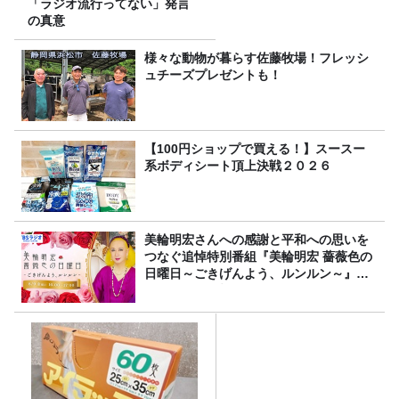
「ラジオ流行ってない」発言
の真意
様々な動物が暮らす佐藤牧場！フレッシ
ュチーズプレゼントも！
【100円ショップで買える！】スースー
系ボディシート頂上決戦２０２６
美輪明宏さんへの感謝と平和への思いを
つなぐ追悼特別番組『美輪明宏 薔薇色の
日曜日～ごきげんよう、ルンルン～』
8/9（日）16時放送