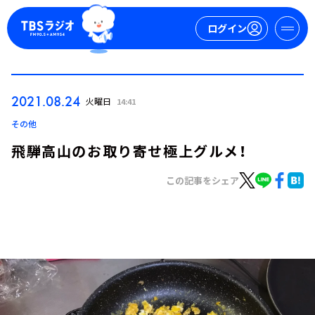
ログイン
マイページ
2021.08.24
火曜日
14:41
新規会員登録
ログイン
その他
飛騨高山のお取り寄せ極上グルメ！
この記事をシェア
今日の番組表
週間番組表
トピックス
TBS Podcast