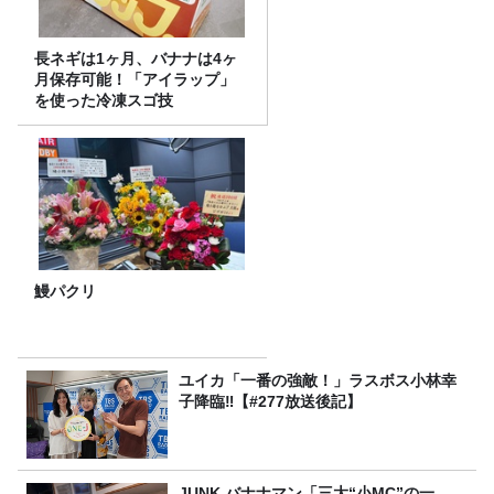
長ネギは1ヶ月、バナナは4ヶ
月保存可能！「アイラップ」
を使った冷凍スゴ技
鰻パクリ
ユイカ「一番の強敵！」ラスボス小林幸
子降臨‼【#277放送後記】
JUNK バナナマン「三大“小MC”の一