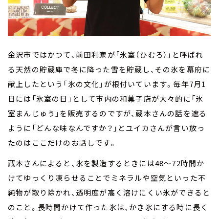
金沢市ではかつて、前田利家が「氷室（ひむろ）」と呼ばれ
る天然の貯蔵庫で冬に降った雪を貯蔵し、その氷を幕府に
献上したという「氷の文化」が根付いています。毎年7月1
日には「氷室の日」として市内の和菓子店が大々的に「氷
室まんじゅう」を販売するのですが、蔵本さんの話を遮る
ように「どんな味なんですか？」とユイカさんが言い放っ
たのはここだけのお話しです。
蔵本さんによると、氷を製造するときには48～72時間か
けてゆっくり凍らせることでミネラルや空気といった不
純物が取り除かれ、透明度が高く溶けにくい氷ができると
のこと。長時間かけて作った氷は、かき氷にする時に長く