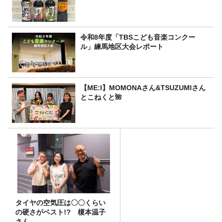
令和8年度「TBSこども音楽コンクー
ル」練馬地区大会レポート
【ME:I】MOMONAさん&TSUZUMIさん
とこねくと🌺
タイヤの空気圧は〇〇くらい
の硬さがベスト!? 榎本温子
さん