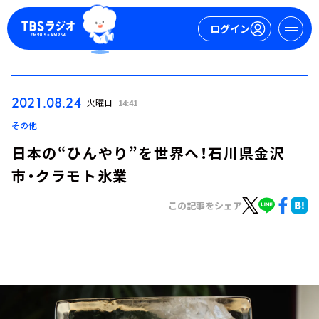
ログイン
マイページ
2021.08.24
火曜日
14:41
新規会員登録
ログイン
その他
日本の“ひんやり”を世界へ！石川県金沢
市・クラモト氷業
この記事をシェア
今日の番組表
週間番組表
トピックス
TBS Podcast