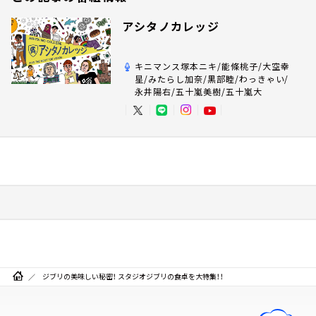
アシタノカレッジ
キニマンス塚本ニキ/能條桃子/大空幸
星/みたらし加奈/黒部睦/わっきゃい/
永井陽右/五十嵐美樹/五十嵐大
ジブリの美味しい秘密！ スタジオジブリの食卓を大特集！！