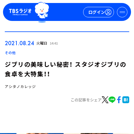
ログイン
マイページ
2021.08.24
火曜日
14:41
新規会員登録
ログイン
その他
ジブリの美味しい秘密！ スタジオジブリの
食卓を大特集！！
アシタノカレッジ
この記事をシェア
今日の番組表
週間番組表
トピックス
TBS Podcast