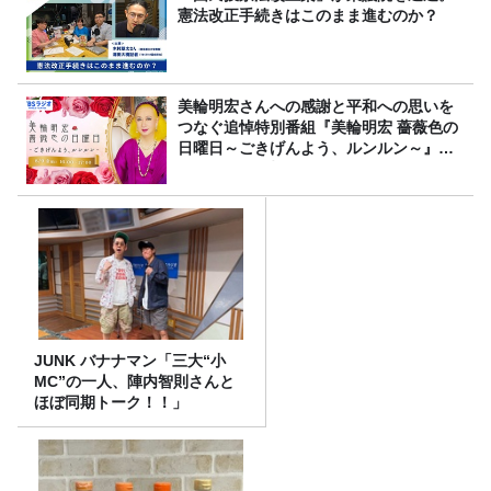
憲法改正手続きはこのまま進むのか？
美輪明宏さんへの感謝と平和への思いを
つなぐ追悼特別番組『美輪明宏 薔薇色の
日曜日～ごきげんよう、ルンルン～』
8/9（日）16時放送
JUNK バナナマン「三大“小
MC”の一人、陣内智則さんと
ほぼ同期トーク！！」