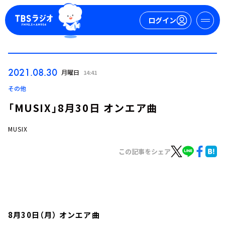
ログイン
マイページ
2021.08.30
月曜日
14:41
新規会員登録
ログイン
その他
「MUSIX」8月30日 オンエア曲
MUSIX
この記事をシェア
今日の番組表
週間番組表
トピックス
8月30日（月） オンエア曲
TBS Podcast