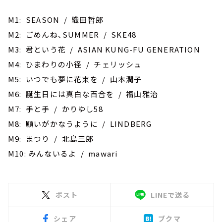
お知らせ
イベント・グッズ
M1: SEASON / 織田哲郎
YouTube
M2: ごめんね、SUMMER / SKE48
会社情報
M3: 君という花 / ASIAN KUNG-FU GENERATION
M4: ひまわりの小径 / チェリッシュ
M5: いつでも夢に花束を / 山本潤子
M6: 誕生日には真白な百合を / 福山雅治
M7: 手と手 / かりゆし58
M8: 願いがかなうように / LINDBERG
M9: まつり / 北島三郎
M10: みんないるよ / mawari
ポスト
LINEで送る
シェア
ブクマ